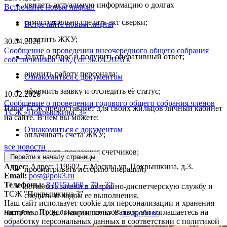
увидеть актуальную информацию о долгах
Встречайте новые лифты!
самостоятельно сделать акт сверки;
Встречайте новый лифты
оплатить ЖКУ;
30.04.2026
Сообщение о проведении внеочередного общего собрания
задать вопрос и получить оперативный ответ;
собственников МКД от 30.04.2026 г.
оценить работу персонала;
Ознакомиться с документом
оформить заявку и отследить её статус;
10.02.2026
Сообщение о проведении годового общего собрания членов
Нашe ТСЖ предоставляет для своих жильцов личный кабинет
ТСЖ «Покрышкина, 3»
на сайте. В нем вы можете:
Ознакомиться с документом
оплачивать счета ЖКУ;
все новости
передавать показания счетчиков;
Перейти к началу страницы
Адрес:
Адрес: 119602, г. Москва,ул. Покрышкина, д.3.
просматривать историю операций;
Email:
post@pok3.ru
Телефоны:
8 (915) 460 - 70 - 32
оставлять заявки в аварийно-диспетчерскую службу и
ТСЖ "Покрышкина 3"
следить за ходом ее выполнения.
Наш сайт использует cookie для персонализации и хранения
настроек. Продолжая им пользоваться, вы соглашаетесь на
Читайте о ТСЖ "Покрышкина 3"
подробнее
.
обработку персональных данных в соответствии с политикой