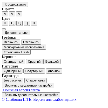
К содержанию
Шрифт
А
А
А
Цвет
Ц
Ц
Ц
Ц
Ц
Дополнительно
Графика
Включить
Отключить
Монохромные изображения
Отключить Flash
Кернинг
Стандартный
Средний
Большой
Интервал
Одинарный
Полуторный
Двойной
Гарнитура
Без засечек
С засечками
Вернуть стандартные настройки
Обычная версия сайта
Закрыть дополнительные настройки
© Слабовид LITE: Версия для слабовидящих