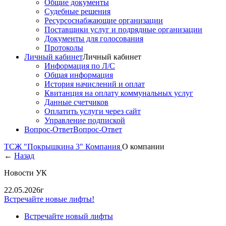
Общие документы
Судебные решения
Ресурсоснабжающие организации
Поставщики услуг и подрядные организации
Документы для голосования
Протоколы
Личный кабинет
Личный кабинет
Информация по Л/С
Общая информация
История начислений и оплат
Квитанция на оплату коммунальных услуг
Данные счетчиков
Оплатить услуги через сайт
Управление подпиской
Вопрос-Ответ
Вопрос-Ответ
ТСЖ "Покрышкина 3"
Компания
О компании
←
Назад
Новости УК
22.05.2026г
Встречайте новые лифты!
Встречайте новый лифты