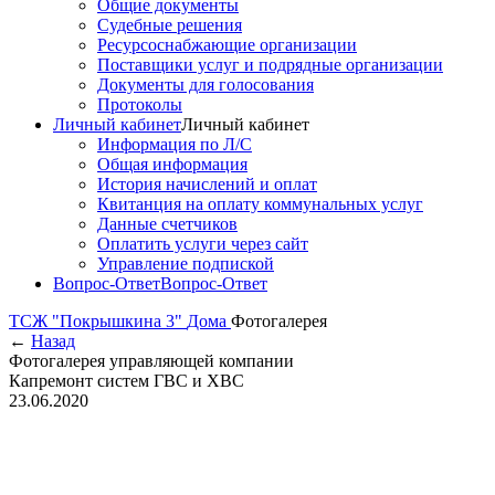
Общие документы
Судебные решения
Ресурсоснабжающие организации
Поставщики услуг и подрядные организации
Документы для голосования
Протоколы
Личный кабинет
Личный кабинет
Информация по Л/С
Общая информация
История начислений и оплат
Квитанция на оплату коммунальных услуг
Данные счетчиков
Оплатить услуги через сайт
Управление подпиской
Вопрос-Ответ
Вопрос-Ответ
ТСЖ "Покрышкина 3"
Дома
Фотогалерея
←
Назад
Фотогалерея управляющей компании
Капремонт систем ГВС и ХВС
23.06.2020