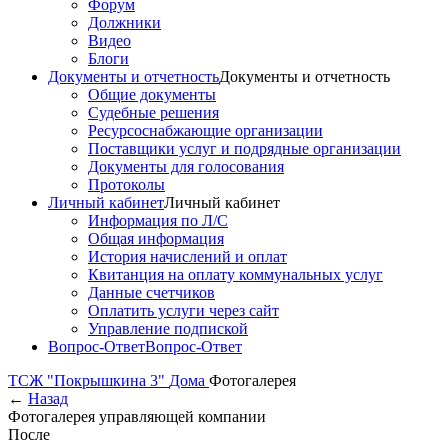
Форум
Должники
Видео
Блоги
Документы и отчетность
Документы и отчетность
Общие документы
Судебные решения
Ресурсоснабжающие организации
Поставщики услуг и подрядные организации
Документы для голосования
Протоколы
Личный кабинет
Личный кабинет
Информация по Л/С
Общая информация
История начислений и оплат
Квитанция на оплату коммунальных услуг
Данные счетчиков
Оплатить услуги через сайт
Управление подпиской
Вопрос-Ответ
Вопрос-Ответ
ТСЖ "Покрышкина 3"
Дома
Фотогалерея
←
Назад
Фотогалерея управляющей компании
После