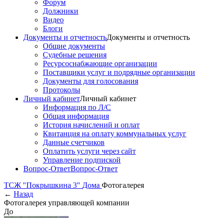
Форум
Должники
Видео
Блоги
Документы и отчетность
Документы и отчетность
Общие документы
Судебные решения
Ресурсоснабжающие организации
Поставщики услуг и подрядные организации
Документы для голосования
Протоколы
Личный кабинет
Личный кабинет
Информация по Л/С
Общая информация
История начислений и оплат
Квитанция на оплату коммунальных услуг
Данные счетчиков
Оплатить услуги через сайт
Управление подпиской
Вопрос-Ответ
Вопрос-Ответ
ТСЖ "Покрышкина 3"
Дома
Фотогалерея
←
Назад
Фотогалерея управляющей компании
До