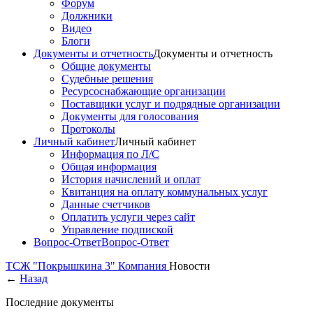
Форум
Должники
Видео
Блоги
Документы и отчетность
Документы и отчетность
Общие документы
Судебные решения
Ресурсоснабжающие организации
Поставщики услуг и подрядные организации
Документы для голосования
Протоколы
Личный кабинет
Личный кабинет
Информация по Л/С
Общая информация
История начислений и оплат
Квитанция на оплату коммунальных услуг
Данные счетчиков
Оплатить услуги через сайт
Управление подпиской
Вопрос-Ответ
Вопрос-Ответ
ТСЖ "Покрышкина 3"
Компания
Новости
←
Назад
Последние документы