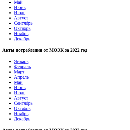
Май
Июнь
Июль
Август
Сентябрь
Октябрь
Ноябрь
Декабрь
Акты потребления от МОЭК за 2022 год
Январь
Февраль
Март
Апрель
Май
Июнь
Июль
Август
Сентябрь
Октябрь
Ноябрь
Декабрь