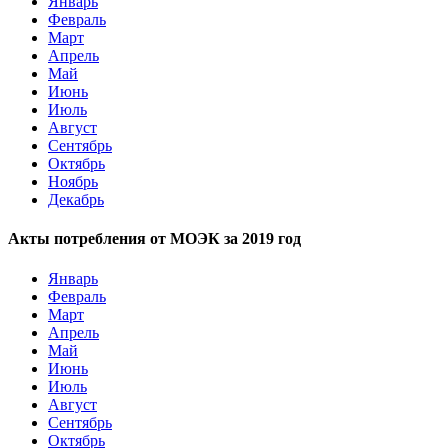
Январь
Февраль
Март
Апрель
Май
Июнь
Июль
Август
Сентябрь
Октябрь
Ноябрь
Декабрь
Акты потребления от МОЭК за 2019 год
Январь
Февраль
Март
Апрель
Май
Июнь
Июль
Август
Сентябрь
Октябрь